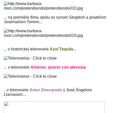
... na premiére filmu spolu so synom Sergitom a priateľom
Josémaríom Torrem...
... v historickej telenovele
Azul Tequila
...
... v telenovele
Amores: querer con alevosia
...v telenovele
Amor Descarado
s José Ángelom
Llamasom....