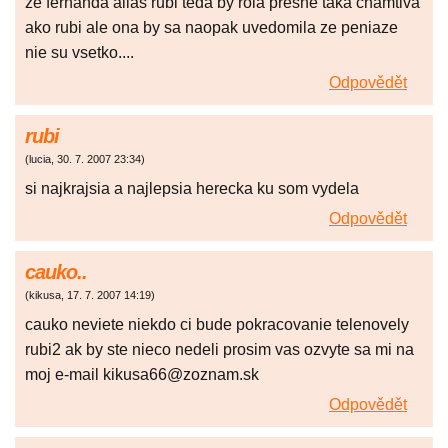
ze fernanda alias rubi teda by rola presne taka chamtiva
ako rubi ale ona by sa naopak uvedomila ze peniaze
nie su vsetko....
Odpovědět
rubi
(
lucia
,
30. 7. 2007
23:34
)
si najkrajsia a najlepsia herecka ku som vydela
Odpovědět
cauko..
(
kikusa
,
17. 7. 2007
14:19
)
cauko neviete niekdo ci bude pokracovanie telenovely
rubi2 ak by ste nieco nedeli prosim vas ozvyte sa mi na
moj e-mail kikusa66@zoznam.sk
Odpovědět