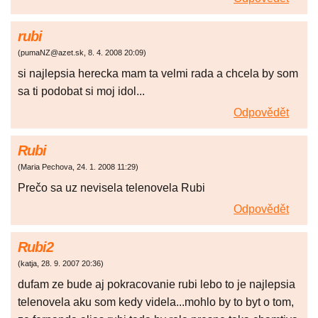
rubi
(
pumaNZ@azet.sk
,
8. 4. 2008
20:09
)
si najlepsia herecka mam ta velmi rada a chcela by som
sa ti podobat si moj idol...
Odpovědět
Rubi
(
Maria Pechova
,
24. 1. 2008
11:29
)
Prečo sa uz nevisela telenovela Rubi
Odpovědět
Rubi2
(
katja
,
28. 9. 2007
20:36
)
dufam ze bude aj pokracovanie rubi lebo to je najlepsia
telenovela aku som kedy videla...mohlo by to byt o tom,