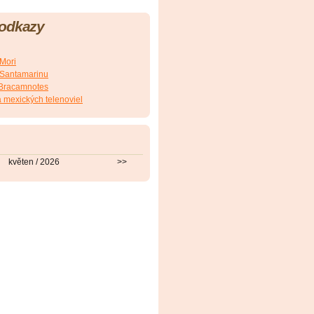
 odkazy
.Mori
E.Santamarinu
J.Bracamnotes
 mexických telenoviel
květen / 2026
>>