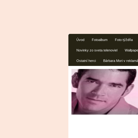
Úvod
Fotoalbum
Foto týždňa
Novinky zo sveta telenoviel
Wallpap
Ostatní herci
Bárbara Mori v reklam