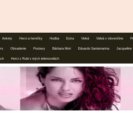
Ankety
Herci a herečky
Hudba
Extra
Videá
Videá v slovenčine
P
ers
Obsadenie
Postavy
Bárbara Mori
Eduardo Santamarina
Jacqueline
ách
Herci z Rubi v iných telenovelách