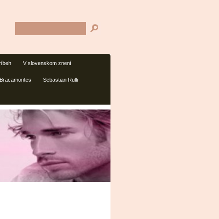
ríbeh
V slovenskom znení
 Bracamontes
Sebastian Rulli