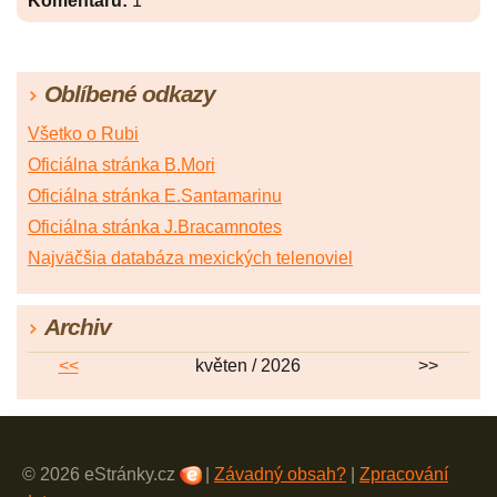
Komentářů:
1
Oblíbené odkazy
Všetko o Rubi
Oficiálna stránka B.Mori
Oficiálna stránka E.Santamarinu
Oficiálna stránka J.Bracamnotes
Najväčšia databáza mexických telenoviel
Archiv
<<
květen / 2026
>>
© 2026 eStránky.cz
|
Závadný obsah?
|
Zpracování