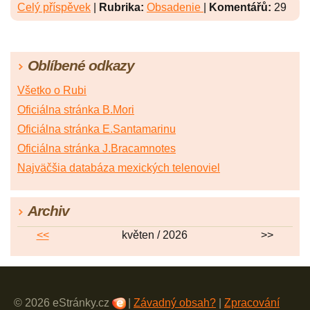
Celý příspěvek
|
Rubrika:
Obsadenie
|
Komentářů:
29
Oblíbené odkazy
Všetko o Rubi
Oficiálna stránka B.Mori
Oficiálna stránka E.Santamarinu
Oficiálna stránka J.Bracamnotes
Najväčšia databáza mexických telenoviel
Archiv
<<
květen / 2026
>>
© 2026 eStránky.cz
|
Závadný obsah?
|
Zpracování