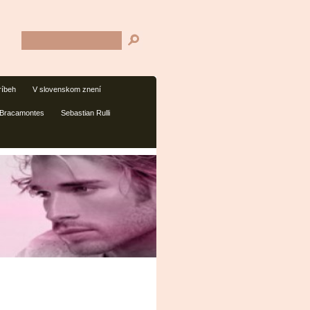
ríbeh
V slovenskom znení
 Bracamontes
Sebastian Rulli