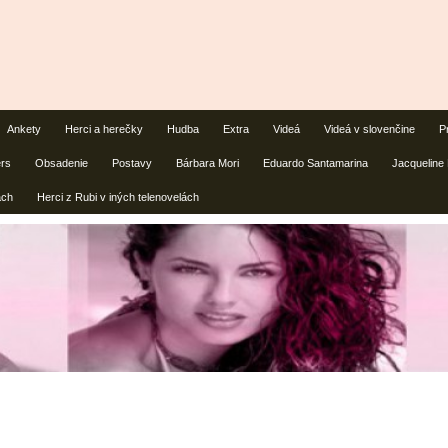
Ankety
Herci a herečky
Hudba
Extra
Videá
Videá v slovenčine
P
ers
Obsadenie
Postavy
Bárbara Mori
Eduardo Santamarina
Jacqueline
ách
Herci z Rubi v iných telenovelách