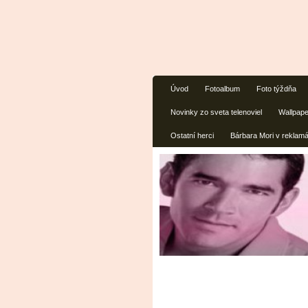
Úvod
Fotoalbum
Foto týždňa
Novinky zo sveta telenoviel
Wallpap
Ostatní herci
Bárbara Mori v reklam