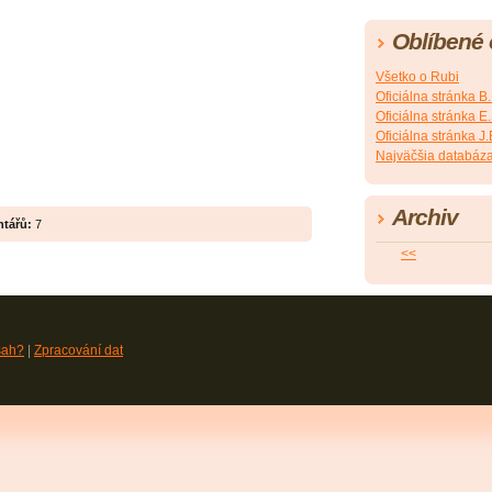
Oblíbené
Všetko o Rubi
Oficiálna stránka B
Oficiálna stránka 
Oficiálna stránka 
Najväčšia databáza
Archiv
tářů:
7
<<
sah?
|
Zpracování dat