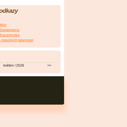
 odkazy
.Mori
E.Santamarinu
J.Bracamnotes
 mexických telenoviel
květen / 2026
>>