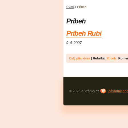
Úvod
»
Príbeh
Príbeh
Príbeh Rubi
9. 4. 2007
Celý příspěvek
|
Rubrika:
Príbeh
|
Komen
© 2026 eStránky.cz
|
Závadný ob