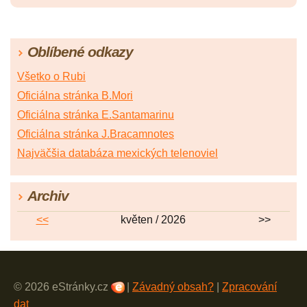
Oblíbené odkazy
Všetko o Rubi
Oficiálna stránka B.Mori
Oficiálna stránka E.Santamarinu
Oficiálna stránka J.Bracamnotes
Najväčšia databáza mexických telenoviel
Archiv
<<
květen / 2026
>>
© 2026 eStránky.cz
|
Závadný obsah?
|
Zpracování
dat