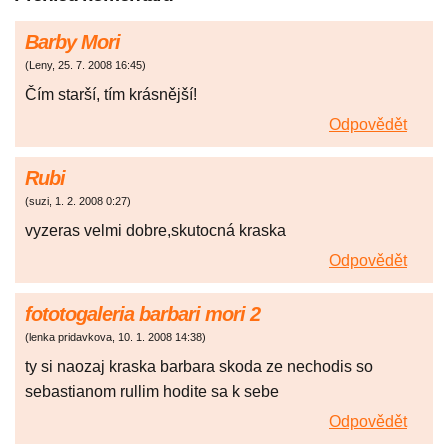
Barby Mori
(
Leny
,
25. 7. 2008
16:45
)
Čím starší, tím krásnější!
Odpovědět
Rubi
(
suzi
,
1. 2. 2008
0:27
)
vyzeras velmi dobre,skutocná kraska
Odpovědět
fototogaleria barbari mori 2
(
lenka pridavkova
,
10. 1. 2008
14:38
)
ty si naozaj kraska barbara skoda ze nechodis so
sebastianom rullim hodite sa k sebe
Odpovědět