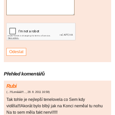
Přehled komentářů
Rubi
(
...!!!Lenááá!!!...
,
28. 8. 2011
16:58
)
Tak tohle je nejlepší tenelovela co Sem kdy
viděla!!!Akorát bylo blbý jak na Konci neměal tu nohu
Na to sem měla fakt nervi!!!!!