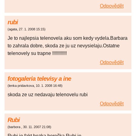
Odpovědět
rubi
(
agata
,
27. 1. 2008
15:15
)
Je to najlepsia telenovela aku som kedy vydela.Barbara
to zahrala dobre, skoda ze ju uz nevysielaju.Ostatne
telenovely su trapne !!!!!!!!!!!!
Odpovědět
fotogaleria televisy a ine
(
lenka pridavkova
,
10. 1. 2008
16:48
)
skoda ze uz nedavaju telenovelu rubi
Odpovědět
Rubi
(
barbora
,
30. 11. 2007
21:08
)
Rubi je fakt hezka herečka Rubi je