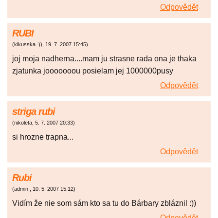
Odpovědět
RUBI
(
kikusska=))
,
19. 7. 2007
15:45
)
joj moja nadherna....mam ju strasne rada ona je thaka
zjatunka jooooooou posielam jej 1000000pusy
Odpovědět
striga rubi
(
nikoleta
,
5. 7. 2007
20:33
)
si hrozne trapna...
Odpovědět
Rubi
(
admin
,
10. 5. 2007
15:12
)
Vidím že nie som sám kto sa tu do Bárbary zbláznil :))
Odpovědět