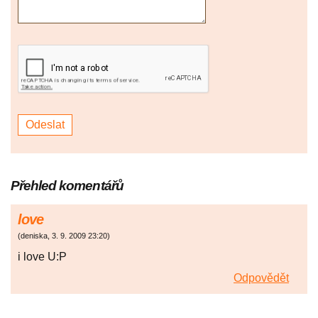
Přehled komentářů
love
(
deniska
,
3. 9. 2009
23:20
)
i love U:P
Odpovědět