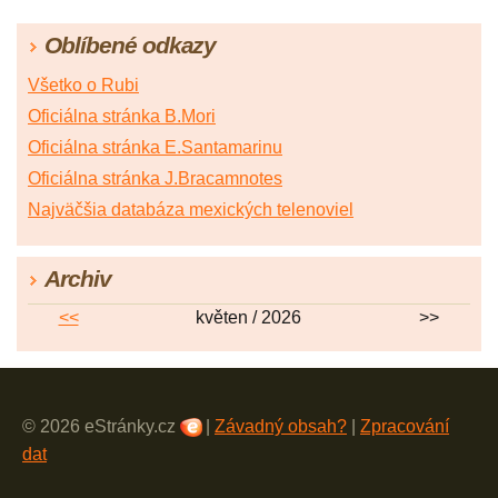
Oblíbené odkazy
Všetko o Rubi
Oficiálna stránka B.Mori
Oficiálna stránka E.Santamarinu
Oficiálna stránka J.Bracamnotes
Najväčšia databáza mexických telenoviel
Archiv
<<
květen / 2026
>>
© 2026 eStránky.cz
|
Závadný obsah?
|
Zpracování
dat