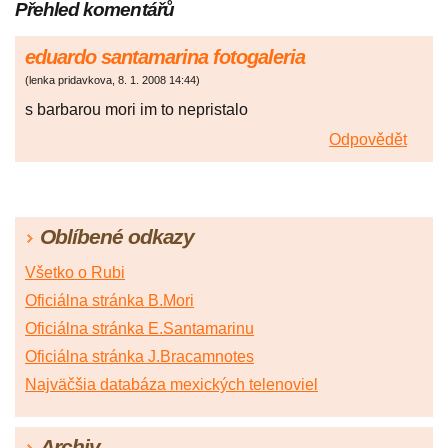
Přehled komentářů
eduardo santamarina fotogaleria
(
lenka pridavkova
,
8. 1. 2008
14:44
)
s barbarou mori im to nepristalo
Odpovědět
Oblíbené odkazy
Všetko o Rubi
Oficiálna stránka B.Mori
Oficiálna stránka E.Santamarinu
Oficiálna stránka J.Bracamnotes
Najväčšia databáza mexických telenoviel
Archiv