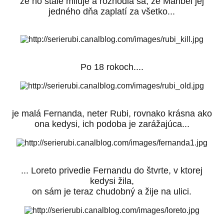
že ho stále miluje a rozhodla sa, že Maribel jej
jedného dňa zaplatí za všetko...
Po 18 rokoch....
je malá Fernanda, neter Rubi, rovnako krásna ako
ona kedysi, ich podoba je zarážajúca...
... Loreto privedie Fernandu do štvrte, v ktorej
kedysi žila,
on sám je teraz chudobný a žije na ulici.