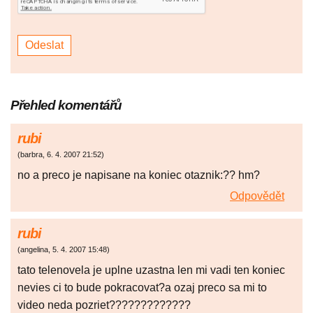
Přehled komentářů
rubi
(
barbra
,
6. 4. 2007
21:52
)
no a preco je napisane na koniec otaznik:?? hm?
Odpovědět
rubi
(
angelina
,
5. 4. 2007
15:48
)
tato telenovela je uplne uzastna len mi vadi ten koniec
nevies ci to bude pokracovat?a ozaj preco sa mi to
video neda pozriet?????????????