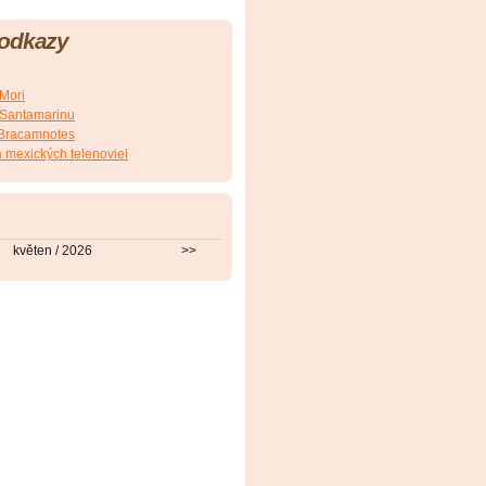
 odkazy
.Mori
E.Santamarinu
J.Bracamnotes
 mexických telenoviel
květen / 2026
>>