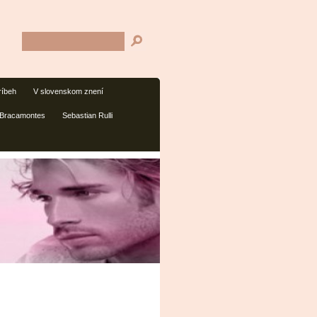
ríbeh
V slovenskom znení
 Bracamontes
Sebastian Rulli