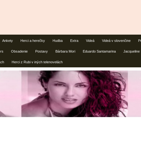
Ankety
Herci a herečky
Hudba
Extra
Videá
Videá v slovenčine
P
ers
Obsadenie
Postavy
Bárbara Mori
Eduardo Santamarina
Jacqueline
ách
Herci z Rubi v iných telenovelách