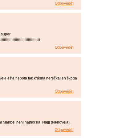
Odpovědět
ú super
!!!!!!!!!!!!!!!!!!!!!!!!!!!!!!!!!!!!!!!!!!
Odpovědět
ovele ešte nebola tak krásna herečka!len škoda
Odpovědět
i Maribel neni najhorsia. Najjj telenovela!!
Odpovědět