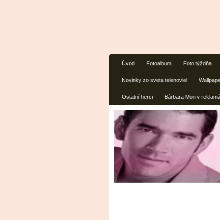
Úvod
Fotoalbum
Foto týždňa
Novinky zo sveta telenoviel
Wallpap
Ostatní herci
Bárbara Mori v reklam