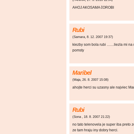
AHOJ AKOSAMA čOROBI
Rubi
(
Samara
,
8. 12. 2007
19:37
)
kiezby som bola rubi ........liezla mi 
pomsty
Maribel
(
Maja
,
26. 8. 2007
15:08
)
ahojte herci su uzasny ale najviec Mar
Rubi
(
Sona
,
18. 8. 2007
21:22
)
no tato telenovela je super iba preto ze
ze tam hraju iny dobry herci.