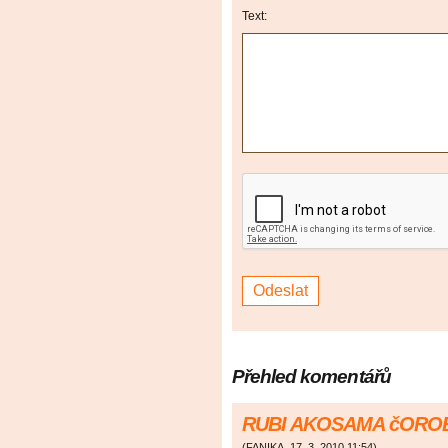
Text:
Přehled komentářů
RUBI AKOSAMA čORO
(
FANIKA
,
17. 3. 2010
11:54
)