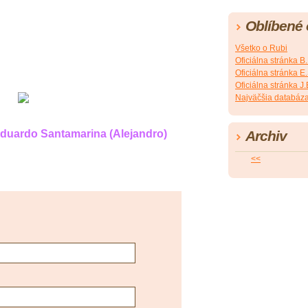
Oblíbené
Všetko o Rubi
Oficiálna stránka B
Oficiálna stránka 
Oficiálna stránka 
Najväčšia databáza
Eduardo Santamarina (Alejandro)
Archiv
<<