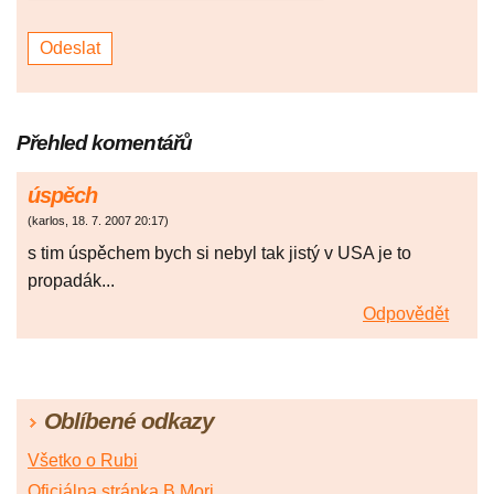
Přehled komentářů
úspěch
(
karlos
,
18. 7. 2007
20:17
)
s tim úspěchem bych si nebyl tak jistý v USA je to
propadák...
Odpovědět
Oblíbené odkazy
Všetko o Rubi
Oficiálna stránka B.Mori