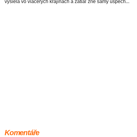
vysiela vo viacerých krajinách a zatiaľ žne samý úspech...
Komentáře