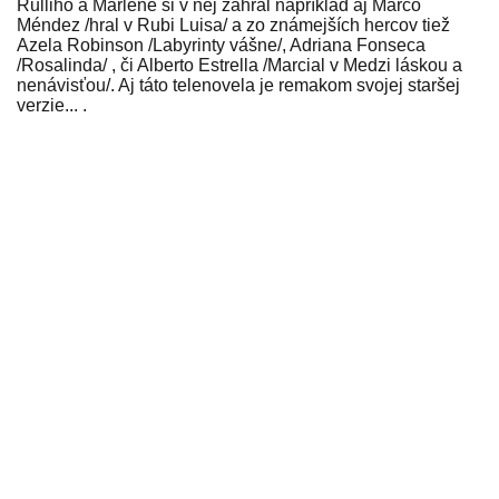
Rulliho a Marlene si v nej zahral napríklad aj Marco
Méndez /hral v Rubi Luisa/ a zo známejších hercov tiež
Azela Robinson /Labyrinty vášne/, Adriana Fonseca
/Rosalinda/ , či Alberto Estrella /Marcial v Medzi láskou a
nenávisťou/. Aj táto telenovela je remakom svojej staršej
verzie... .