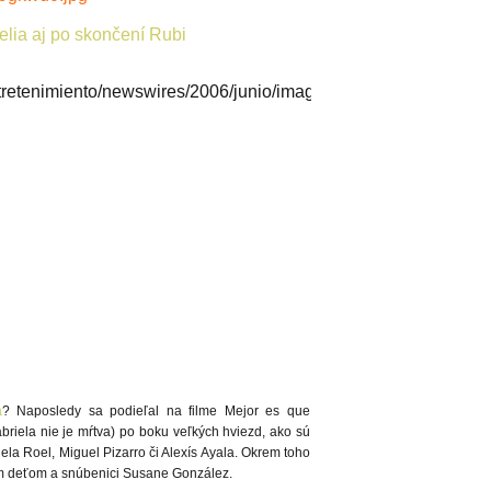
telia aj po skončení Rubi
a
? Naposledy sa podieľal na filme Mejor es que
briela nie je mŕtva) po boku veľkých hviezd, ako sú
la Roel, Miguel Pizarro či Alexís Ayala. Okrem toho
om deťom a snúbenici Susane González.