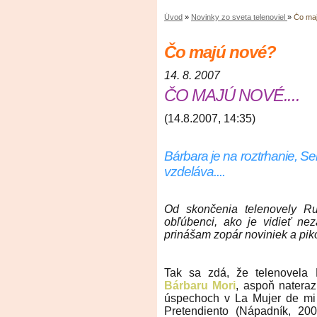
Úvod
»
Novinky zo sveta telenoviel
»
Čo ma
Čo majú nové?
14. 8. 2007
ČO MAJÚ NOVÉ....
(14.8.2007, 14:35)
Bárbara je na roztrhanie, S
vzdeláva....
Od skončenia telenovely Ru
obľúbenci, ako je vidieť nez
prinášam zopár noviniek a pikoš
Tak sa zdá, že telenovela R
Bárbaru Mori
, aspoň natera
úspechoch v La Mujer de mi
Pretendiento (Nápadník, 20