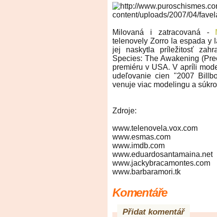
Milovaná i zatracovaná -
telenovely Zorro la espada y l
jej naskytla príležitosť zahr
Species: The Awakening (Preci
premiéru v USA. V apríli mod
udeľovanie cien "2007 Billb
venuje viac modelingu a súkrom
Zdroje:
www.telenovela.vox.com
www.esmas.com
www.imdb.com
www.eduardosantamaina.net
www.jackybracamontes.com
www.barbaramori.tk
Komentáře
Přidat komentář