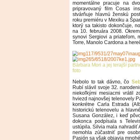
momentálne pracuje na dvo
pripravovaný film Cosas ins
stvárňuje hlavnú ženskú po
roku premiéru v Mexiku a Špan
ktorý sa takisto dokončuje, 
na 10. februára 2008. Okrem
synovi Sergiovi a priateľom, 
Torre, Manolo Cardona a her
Bárbara Mori a jej terajší part
foto
Nebolo to tak dávno, čo
Seb
Rubí slávil svoje 32. narodenin
niekoľkými mesiacmi vrátil 
hviezd najnovšej telenovely P
konkrétne Carla Estrada (A
historickú telenovelu a hlavn
Susana González, i keď pôvod
dokonca podpísala s Televi
ustúpila. Silvia mala nahradiť
nemohla zúčastniť pre osobn
Pasión sa však objavia mnohé 