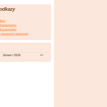
 odkazy
.Mori
E.Santamarinu
J.Bracamnotes
 mexických telenoviel
červen / 2026
>>