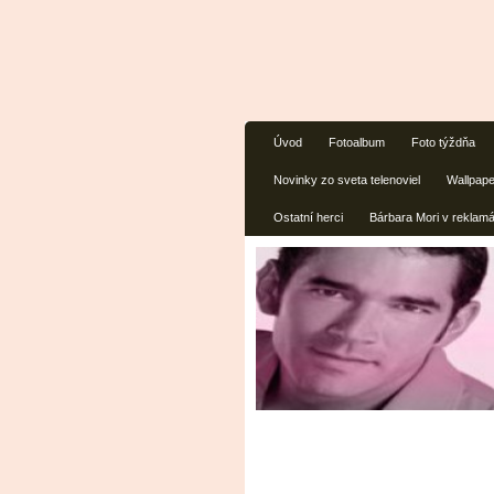
Úvod
Fotoalbum
Foto týždňa
Novinky zo sveta telenoviel
Wallpap
Ostatní herci
Bárbara Mori v reklam