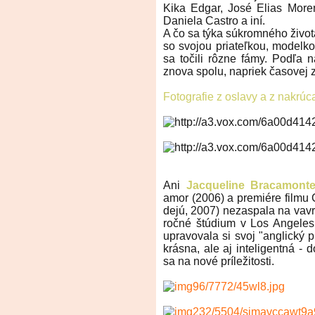
Kika Edgar, José Elias More
Daniela Castro a iní.
A čo sa týka súkromného život
so svojou priateľkou, modelko
sa točili rôzne fámy. Podľa 
znova spolu, napriek časovej 
Fotografie z oslavy a z nakrúc
Ani
Jacqueline Bracamont
amor (2006) a premiére filmu
dejú, 2007) nezaspala na vavr
ročné štúdium v Los Angeles,
upravovala si svoj "anglický p
krásna, ale aj inteligentná - 
sa na nové príležitosti.