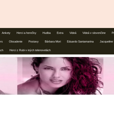
Ankety
Herci a herečky
Hudba
Extra
Videá
Videá v slovenčine
P
ers
Obsadenie
Postavy
Bárbara Mori
Eduardo Santamarina
Jacqueline
ách
Herci z Rubi v iných telenovelách