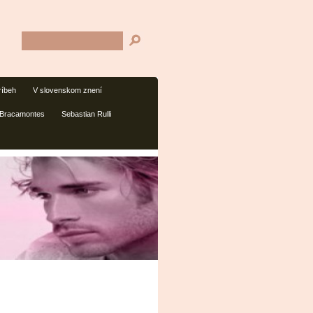
ríbeh
V slovenskom znení
 Bracamontes
Sebastian Rulli