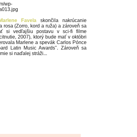
Marlene Favela
skončila nakrúcanie
a rosa (Zorro, kord a ruža) a zároveň sa
ať si vedľajšiu postavu v sci-fi filme
tnutie, 2007), ktorý bude mať v októbri
erovala Marlene a spevák Carlos Pónce
oard Latin Music Awards". Zároveň sa
ie si naďalej stráži...