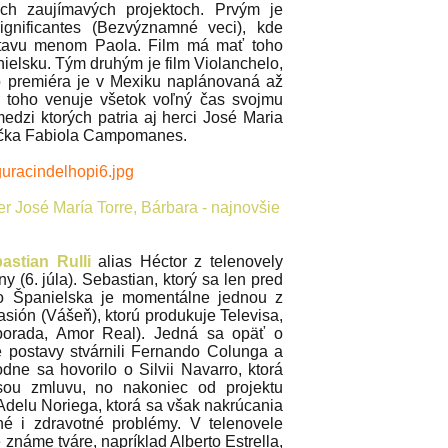
ch zaujímavých projektoch. Prvým je
ignificantes (Bezvýznamné veci), kde
stavu menom Paola. Film má mať toho
ielsku. Tým druhým je film Violanchelo,
no premiéra je v Mexiku naplánovaná až
 toho venuje všetok voľný čas svojmu
medzi ktorých patria aj herci José Maria
ečka Fabiola Campomanes.
ner José María Torre, Bárbara - najnovšie
astian Rulli
alias Héctor z telenovely
y (6. júla). Sebastian, ktorý sa len pred
zo Španielska je momentálne jednou z
asión (Vášeň), ktorú produkuje Televisa,
lborada, Amor Real). Jedná sa opäť o
é postavy stvárnili Fernando Colunga a
ne sa hovorilo o Silvii Navarro, ktorá
sou zmluvu, no nakoniec od projektu
 Adelu Noriega, ktorá sa však nakrúcania
é i zdravotné problémy. V telenovele
známe tváre, napríklad Alberto Estrella,