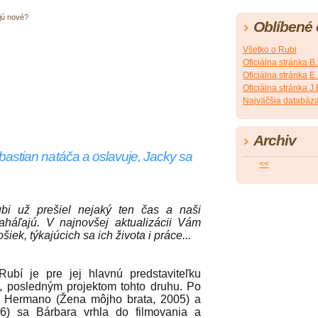
jú nové?
Oblíbené
Všetko o Rubi
Oficiálna stránka B
Oficiálna stránka 
Oficiálna stránka 
Najväčšia databáza
Archiv
ebastian natáča a oslavuje, Jacky sa
<<
bi už prešiel nejaký ten čas a naši
aháľajú. V najnovšej aktualizácii Vám
iek, týkajúcich sa ich života i práce...
ubí je pre jej hlavnú predstaviteľku
z, posledným projektom tohto druhu. Po
 Hermano (Žena môjho brata, 2005) a
06) sa Bárbara vrhla do filmovania a