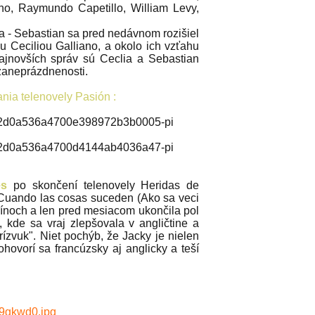
no, Raymundo Capetillo, William Levy,
a - Sebastian sa pred nedávnom rozišiel
u Ceciliou Galliano, a okolo ich vzťahu
najnovších správ sú Ceclia a Sebastian
zaneprázdnenosti.
ania telenovely Pasión :
es
po skončení telenovely Heridas de
 Cuando las cosas suceden (Ako sa veci
ínoch a len pred mesiacom ukončila pol
 kde sa vraj zlepšovala v angličtine a
rízvuk". Niet pochýb, že Jacky je nielen
dohovorí sa francúzsky aj anglicky a teší