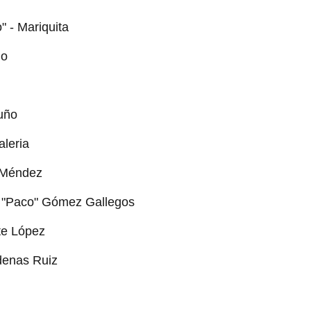
 - Mariquita
ño
duño
aleria
 Méndez
o "Paco" Gómez Gallegos
te López
denas Ruiz