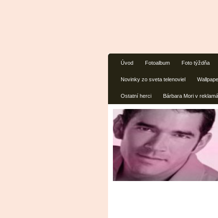
Úvod
Fotoalbum
Foto týždňa
Novinky zo sveta telenoviel
Wallpap
Ostatní herci
Bárbara Mori v reklam