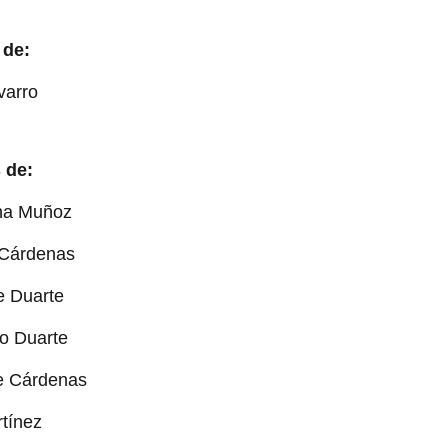
 de:
varro
 de:
ha Muñoz
o Cárdenas
e Duarte
o Duarte
de Cárdenas
rtínez