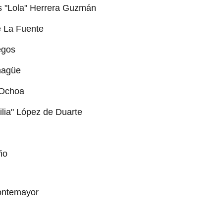
s "Lola" Herrera Guzmán
e La Fuente
egos
chagüe
 Ochoa
Lilia" López de Duarte
ño
ontemayor