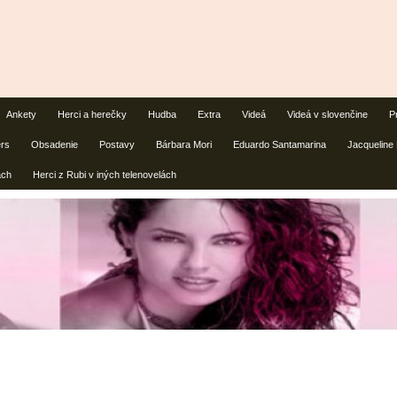
Ankety
Herci a herečky
Hudba
Extra
Videá
Videá v slovenčine
P
ers
Obsadenie
Postavy
Bárbara Mori
Eduardo Santamarina
Jacqueline
ách
Herci z Rubi v iných telenovelách