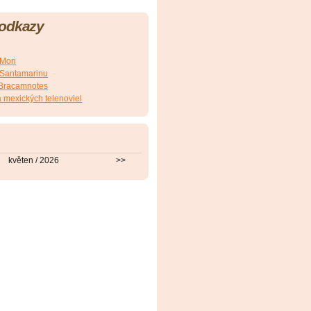
 odkazy
.Mori
E.Santamarinu
J.Bracamnotes
 mexických telenoviel
květen / 2026
>>