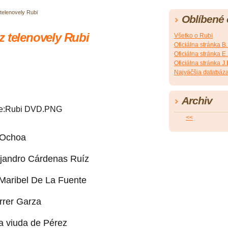
telenovely Rubi
Oblíbené
z telenovely Rubi
Všetko o Rubi
Oficiálna stránka B
Oficiálna stránka 
Oficiálna stránka 
Najväčšia databáza
Archiv
<<
 Ochoa
ejandro Cárdenas Ruíz
Maribel De La Fuente
errer Garza
a viuda de Pérez