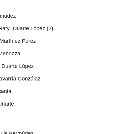
rmúdez
Naty" Duarte López (2)
 Martínez Pérez
 Mendoza
y" Duarte López
avarría González
santa
riarte
Luis Bermúdez