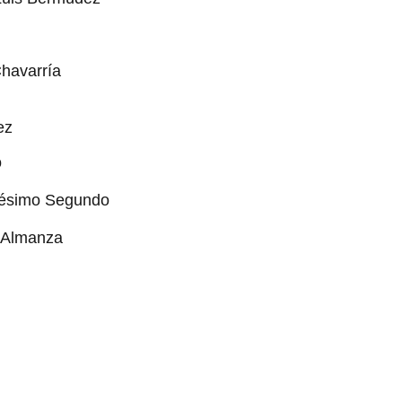
havarría
ez
o
Onésimo Segundo
l Almanza