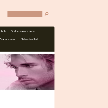
ríbeh
V slovenskom znení
 Bracamontes
Sebastian Rulli