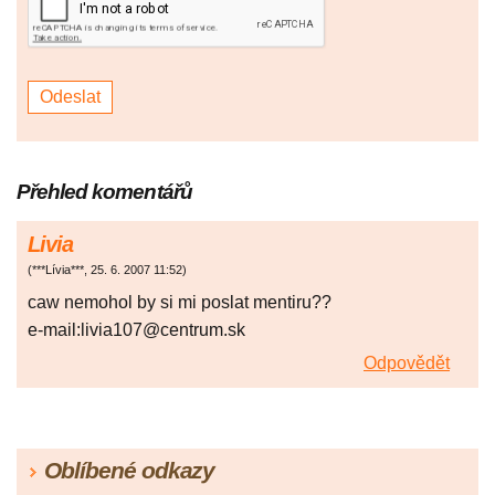
Přehled komentářů
Livia
(
***Lívia***
,
25. 6. 2007
11:52
)
caw nemohol by si mi poslat mentiru??
e-mail:livia107@centrum.sk
Odpovědět
Oblíbené odkazy