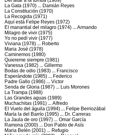
Del altar a la tumba (1969)
La Gata (1970) ... Damián Reyes
La Constitución (1970)
La Recogida (1971)
Aquí está Felipe Reyes (1972)
El manantial del milagro (1974) ... Armando
Milagro de vivir (1975)
Yo no pedí vivir (1977)
Viviana (1978) ... Roberto
Maria José (1978)
Caminemos (1980)
Quiereme siempre (1981)
Vanessa (1982) ... Gillermo
Bodas de odio (1983) ... Francisco
Esperándote (1985) ... Federico
Padre Gallo (1986) ... Victor
Senda de Gloria (1987) ... Luis Morones
La Trampa (1988)
Las Grandes aguas (1989)
Muchachitas (1991) ... Alfredo
El Vuelo del águila (1994) ... Felipe Berriozábal
María la del Barrío (1995) ... Dr. Carreras
La Jaula de oro (1997) ... Omar García
Ramona (2000) ... Don Pablo de Asís
Maria Belén (2001) ... Refugio