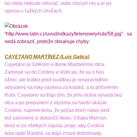
ho nikdy nebude milovať, stále stojí pri nej a je jej
oporou v ťažkých chvíľach.
CAYETANO MARTÍNEZ (Luis Gatica)
Cayetano je šoférom v dome Maribelinho otca.
Zamiluje sa do Cristiny a sľúbi jej, že sa s ňou
ožení, ale krátko pred svadbou je nespravodlivo
odsúdený na roky väzenia za krádež, a to pričinením
Rubi. Cayetano sa trápi tým, že jeho dcéra vyrastá bez
otca a po prepustení z väzenia sa hanbí ukázať
Cristine, napriek tomu, že počas troch rokov, keď
bol zatvorený si dokončil školu. Vďaka Marcovi,
ktorý si zo všetkých najviac praje, aby Cristina
bola opäť šťastná, sa dajú znova dohromady,