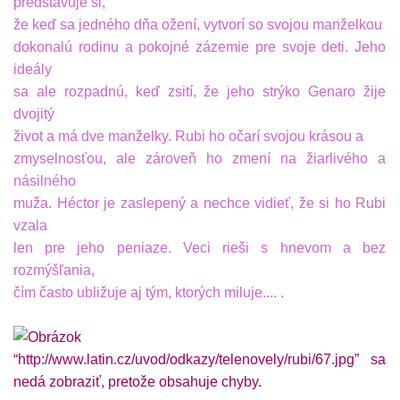
predstavuje si,
že keď sa jedného dňa ožení, vytvorí so svojou manželkou
dokonalú rodinu a pokojné zázemie pre svoje deti. Jeho
ideály
sa ale rozpadnú, keď zsití, že jeho strýko Genaro žije
dvojitý
život a má dve manželky. Rubi ho očarí svojou krásou a
zmyselnosťou,
ale zároveň ho zmení na žiarlivého a
násilného
muža. Héctor
je zaslepený a nechce vidieť, že si ho Rubi
vzala
len pre jeho
peniaze. Veci rieši s hnevom a bez
rozmýšľania,
čím často
ubližuje aj tým, ktorých miluje.... .