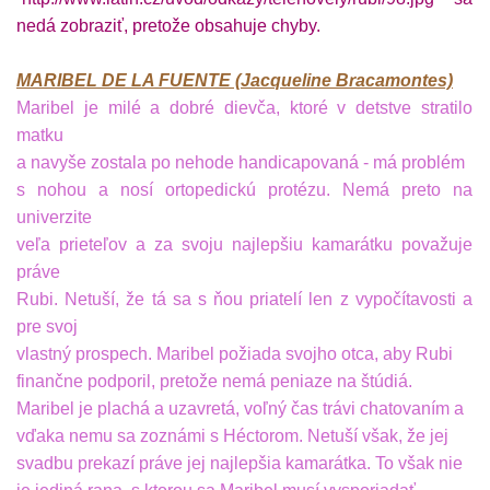
MARIBEL DE LA FUENTE (Jacqueline Bracamontes)
Maribel je milé a dobré dievča, ktoré v detstve stratilo
matku
a navyše zostala po nehode handicapovaná - má problém
s nohou a nosí ortopedickú protézu. Nemá preto na
univerzite
veľa prieteľov a za svoju najlepšiu kamarátku považuje
práve
Rubi. Netuší, že tá sa s ňou priatelí len z vypočítavosti a
pre svoj
vlastný prospech. Maribel požiada svojho otca, aby Rubi
finančne podporil, pretože nemá peniaze na štúdiá.
Maribel je plachá a uzavretá, voľný čas trávi chatovaním a
vďaka nemu sa zoznámi s Héctorom. Netuší však, že jej
svadbu prekazí práve jej najlepšia kamarátka. To však nie