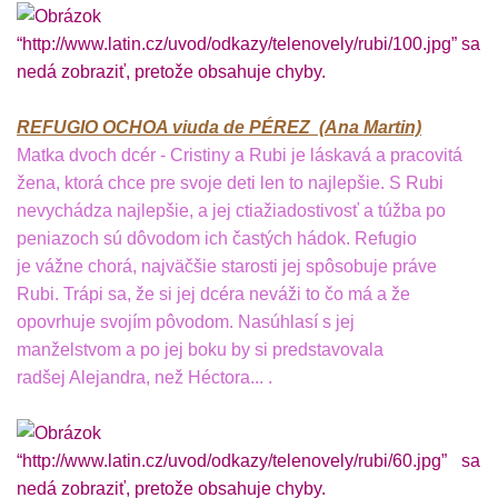
REFUGIO OCHOA viuda de PÉREZ (Ana Martin)
Matka dvoch dcér - Cristiny a Rubi je láskavá a pracovitá
žena, ktorá chce pre svoje deti len to najlepšie. S Rubi
nevychádza najlepšie, a jej ctiažiadostivosť a túžba po
peniazoch sú dôvodom ich častých hádok. Refugio
je vážne chorá, najväčšie starosti jej spôsobuje práve
Rubi. Trápi sa, že si jej dcéra neváži to čo má a že
opovrhuje svojím pôvodom. Nasúhlasí s jej
manželstvom a po jej boku by si predstavovala
radšej Alejandra, než Héctora... .