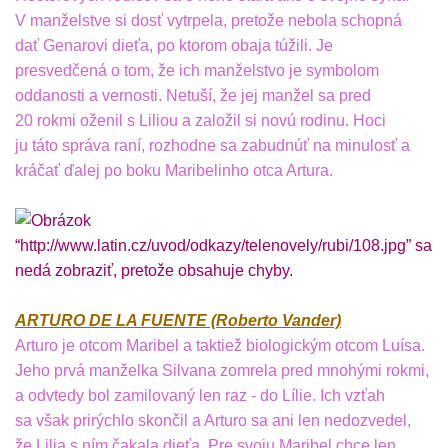
V manželstve si dosť vytrpela, pretože nebola schopná
dať Genarovi dieťa, po ktorom obaja túžili. Je
presvedčená o tom, že ich manželstvo je symbolom
oddanosti a vernosti. Netuší, že jej manžel sa pred
20 rokmi oženil s Liliou a založil si novú rodinu. Hoci
ju táto správa raní, rozhodne sa zabudnúť na minulosť a
kráčať ďalej po boku Maribelinho otca Artura.
ARTURO DE LA FUENTE (Roberto Vander)
Arturo je otcom Maribel a taktiež biologickým otcom Luísa.
Jeho prvá manželka Silvana zomrela pred mnohými rokmi,
a odvtedy bol zamilovaný len raz - do Lílie. Ich vzťah
sa však prirýchlo skončil a Arturo sa ani len nedozvedel,
že Lilia s ním čakala dieťa. Pre svoju Maribel chce len