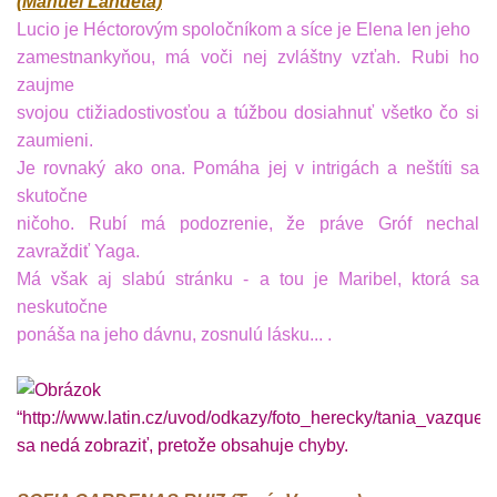
(Manuel Landeta)
Lucio je Héctorovým spoločníkom a síce je Elena len jeho
zamestnankyňou, má voči nej zvláštny vzťah. Rubi ho
zaujme
svojou ctižiadostivosťou a túžbou dosiahnuť všetko čo si
zaumieni.
Je rovnaký ako ona. Pomáha jej v intrigách a neštíti sa
skutočne
ničoho. Rubí má podozrenie, že práve Gróf nechal
zavraždiť Yaga.
Má však aj slabú stránku - a tou je Maribel, ktorá sa
neskutočne
ponáša na jeho dávnu, zosnulú lásku... .