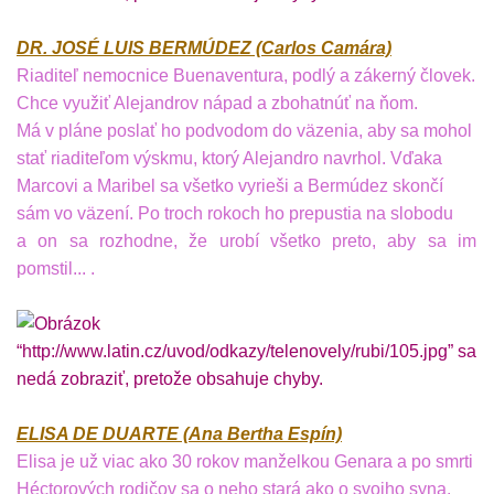
DR. JOSÉ LUIS BERMÚDEZ (Carlos Camára)
Riaditeľ nemocnice Buenaventura, podlý a zákerný človek.
Chce využiť Alejandrov nápad a zbohatnúť na ňom.
Má v pláne poslať ho podvodom do väzenia, aby sa mohol
stať riaditeľom výskmu, ktorý Alejandro navrhol. Vďaka
Marcovi a Maribel sa všetko vyrieši a Bermúdez skončí
sám vo väzení. Po troch rokoch ho prepustia na slobodu
a on sa rozhodne, že urobí všetko preto, aby sa im
pomstil... .
ELISA DE DUARTE (Ana Bertha Espín)
Elisa je už viac ako 30 rokov manželkou Genara a po smrti
Héctorových rodičov sa o neho stará ako o svojho syna.