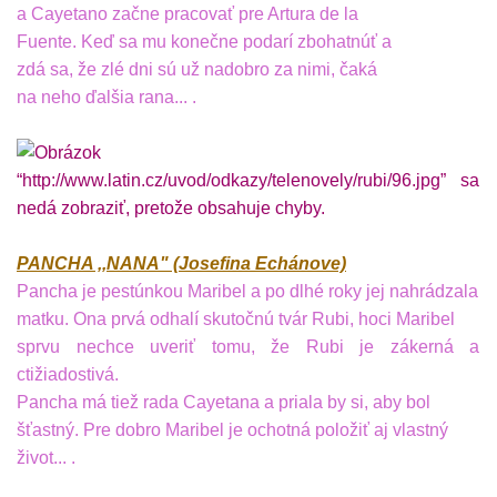
a Cayetano začne pracovať pre Artura de la
Fuente. Keď sa mu konečne podarí zbohatnúť a
zdá sa, že zlé dni sú už nadobro za nimi, čaká
na neho ďalšia rana... .
PANCHA ,,NANA" (Josefina Echánove)
Pancha je pestúnkou Maribel a po dlhé roky jej nahrádzala
matku. Ona prvá odhalí skutočnú tvár Rubi, hoci Maribel
sprvu nechce uveriť tomu, že Rubi je zákerná a
ctižiadostivá.
Pancha má tiež rada Cayetana a priala by si, aby bol
šťastný. Pre dobro Maribel je ochotná položiť aj vlastný
život... .