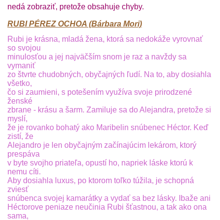
RUBI PÉREZ OCHOA (Bárbara Mori)
Rubi je krásna, mladá žena, ktorá sa nedokáže vyrovnať
so svojou
minulosťou a jej najväčším snom je raz a navždy sa
vymaniť
zo štvrte chudobných, obyčajných ľudí. Na to, aby dosiahla
všetko,
čo si zaumieni, s potešením využíva svoje prirodzené
ženské
zbrane - krásu a šarm. Zamiluje sa do Alejandra, pretože si
myslí,
že je rovanko bohatý ako Maribelin snúbenec Héctor. Keď
zistí, že
Alejandro je len obyčajným začínajúcim lekárom, ktorý
prespáva
v byte svojho priateľa, opustí ho, napriek láske ktorú k
nemu cíti.
Aby dosiahla luxus, po ktorom toľko túžila, je schopná
zviesť
snúbenca svojej kamarátky a vydať sa bez lásky. Ibaže ani
Héctorove peniaze neučinia Rubi šťastnou, a tak ako ona
sama,