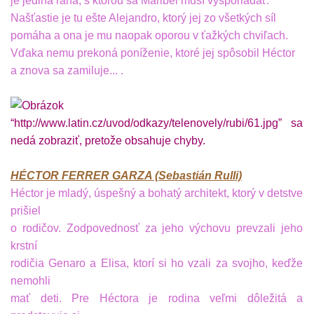
je jediná rana, s ktorou sa Maribel musí vysporiadať.
Našťastie je tu ešte Alejandro, ktorý jej zo všetkých síl
pomáha a ona je mu naopak oporou v ťažkých chviľach.
Vďaka nemu prekoná poníženie, ktoré jej spôsobil Héctor
a znova sa zamiluje... .
HÉCTOR FERRER GARZA (Sebastián Rulli)
Héctor je mladý, úspešný a bohatý architekt, ktorý v detstve
prišiel
o rodičov. Zodpovednosť za jeho výchovu prevzali jeho
krstní
rodičia Genaro a Elisa, ktorí si ho vzali za svojho, keďže
nemohli
mať deti. Pre Héctora je rodina veľmi dôležitá a