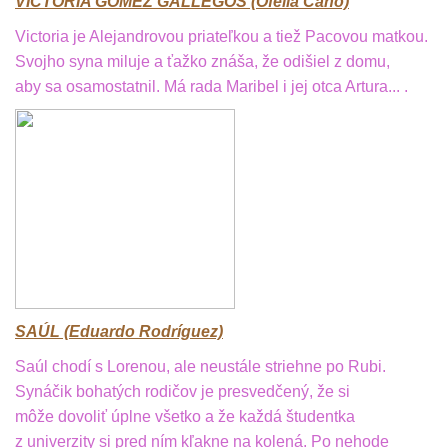
VICTORIA GOMEZ GALLEGOS (Ofelia Cano)
Victoria je Alejandrovou priateľkou a tiež Pacovou matkou.
Svojho syna miluje a ťažko znáša, že odišiel z domu,
aby sa osamostatnil. Má rada Maribel i jej otca Artura... .
SAÚL (Eduardo Rodríguez)
Saúl chodí s Lorenou, ale neustále striehne po Rubi.
Synáčik bohatých rodičov je presvedčený, že si
môže dovoliť úplne všetko a že každá študentka
z univerzity si pred ním kľakne na kolená. Po nehode