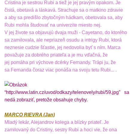
Cristina je sestrou Rubi a tiež je jej pravým opakom. Je
čistá, obetavá a láskavá. Strachuje sa o matkino zdravie
a aby sa predišlo zbytočným hádkam, obetovala sa, aby
Rubi mohla študovať na univerzite miesto nej.
V jej živote sa objavujú dvaja muži - Cayetano, do ktorého
sa zamilovala, ale nepriazeň osudu a intrigy Rubi, ktorá
neznesie cudzie šťastie, jej nedovolia byť s ním. Marca
považuje za dobrého priateľa a je mu vďačná, že
jej pomáha pri výchove dcérky Fernandy. Trápi ju, že
sa Fernanda čoraz viac ponáša na svoju tetu Rubi... .
MARCO RIEVRA (Jan)
Mladý lekár, Alejandrov kolega a blízky priateľ. Je
zamilovaný do Cristiny, sestry Rubi a hoci vie, že ona