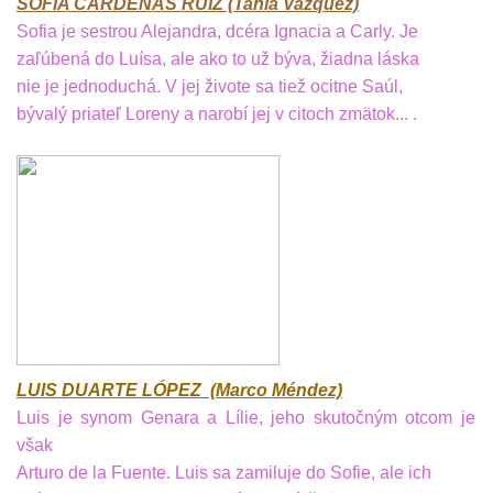
SOFIA CARDENAS RUIZ (Tanía Vazquez)
Sofia je sestrou Alejandra, dcéra Ignacia a Carly. Je
zaľúbená do Luísa, ale ako to už býva, žiadna láska
nie je jednoduchá. V jej živote sa tiež ocitne Saúl,
bývalý priateľ Loreny a narobí jej v citoch zmätok... .
LUIS DUARTE LÓPEZ (Marco Méndez)
Luis je synom Genara a Lílie, jeho skutočným otcom je
však
Arturo de la Fuente. Luis sa zamiluje do Sofie, ale ich