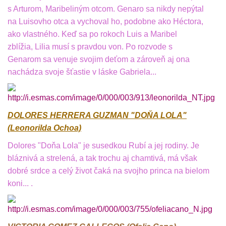
s Arturom, Maribeliným otcom. Genaro sa nikdy nepýtal
na Luisovho otca a vychoval ho, podobne ako Héctora,
ako vlastného. Keď sa po rokoch Luis a Maribel
zblížia, Lilia musí s pravdou von. Po rozvode s
Genarom sa venuje svojim deťom a zároveň aj ona
nachádza svoje šťastie v láske Gabriela...
DOLORES HERRERA GUZMAN "DOŇA LOLA"
(Leonorilda Ochoa)
Dolores "Doňa Lola" je susedkou Rubí a jej rodiny. Je
bláznivá a strelená, a tak trochu aj chamtivá, má však
dobré srdce a celý život čaká na svojho princa na bielom
koni... .