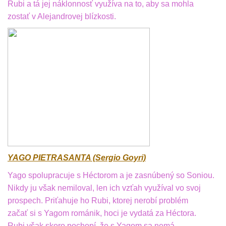
Rubi a tá jej náklonnosť využíva na to, aby sa mohla
zostať v Alejandrovej blízkosti.
YAGO PIETRASANTA (Sergio Goyri)
Yago spolupracuje s Héctorom a je zasnúbený so Soniou.
Nikdy ju však nemiloval, len ich vzťah využíval vo svoj
prospech. Priťahuje ho Rubi, ktorej nerobí problém
začať si s Yagom románik, hoci je vydatá za Héctora.
Rubi však skoro pochopí, že s Yagom sa nemá