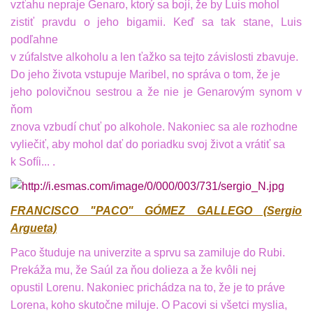
vzťahu nepraje Genaro, ktorý sa bojí, že by Luis mohol
zistiť pravdu o jeho bigamii. Keď sa tak stane, Luis
podľahne
v zúfalstve alkoholu a len ťažko sa tejto závislosti zbavuje.
Do jeho života vstupuje Maribel, no správa o tom, že je
jeho polovičnou sestrou a že nie je Genarovým synom v
ňom
znova vzbudí chuť po alkohole. Nakoniec sa ale rozhodne
vyliečiť, aby mohol dať do poriadku svoj život a vrátiť sa
k Sofíi... .
FRANCISCO "PACO" GÓMEZ GALLEGO (Sergio
Argueta)
Paco študuje na univerzite a sprvu sa zamiluje do Rubi.
Prekáža mu, že Saúl za ňou dolieza a že kvôli nej
opustil Lorenu. Nakoniec prichádza na to, že je to práve
Lorena, koho skutočne miluje. O Pacovi si všetci myslia,