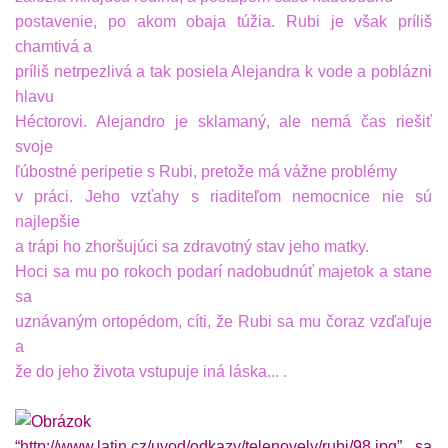
postavenie, po akom obaja túžia.
Rubi je však príliš
chamtivá a
príliš netrpezlivá a tak posiela
Alejandra k vode a poblázni
hlavu
Héctorovi. Alejandro je
sklamaný, ale nemá čas riešiť
svoje
ľúbostné peripetie s Rubi, pretože
má vážne problémy
v práci. Jeho vzťahy s riaditeľom nemocnice
nie sú
najlepšie
a trápi ho zhoršujúci sa zdravotný stav jeho matky.
Hoci sa mu po rokoch podarí nadobudnúť majetok a stane
sa
uznávaným ortopédom, cíti, že Rubi sa mu čoraz vzďaľuje
a
že do jeho života vstupuje iná láska... .