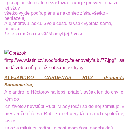
trpia aj iní, ktorí si to nezaslúžia. Rubi je presvedčená že
jej vždy
všetko vyjde podľa plánu a nakoniec získa všetko -
peniaze aj
Alejandrovu lásku. Svoju cestu si však vybrala sama,
netušiac,
že je to možno najväčší omyl jej života.... .
ALEJANDRO CARDENAS RUIZ (Eduardo
Santamarina)
Alejandro je Héctorov najlepší priateľ, avšak len do chvíle,
kým do
ich životov nevstúpi Rubi. Mladý lekár sa do nej zamiluje, v
presvedčení,
že sa Rubi za neho vydá a na ich spoločnej
láske
založia milujúcu
rodinu, a postupom času nadobudnú