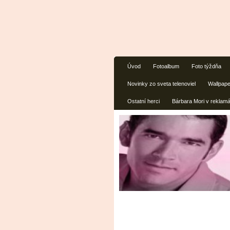
Úvod
Fotoalbum
Foto týždňa
Novinky zo sveta telenoviel
Wallpap
Ostatní herci
Bárbara Mori v reklam