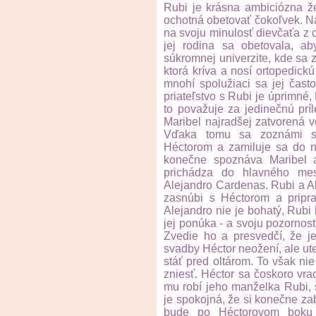
Rubi je krásna ambiciózna že
ochotná obetovať čokoľvek. Na
na svoju minulosť dievčaťa z 
jej rodina sa obetovala, a
súkromnej univerzite, kde sa 
ktorá kríva a nosí ortopedick
mnohí spolužiaci sa jej často
priateľstvo s Rubi je úprimné,
to považuje za jedinečnú príl
Maribel najradšej zatvorená v
Vďaka tomu sa zoznámi s
Héctorom a zamiluje sa do n
konečne spoznáva Maribel a
prichádza do hlavného mes
Alejandro Cardenas. Rubi a Al
zasnúbi s Héctorom a pripr
Alejandro nie je bohatý, Rubi h
jej ponúka - a svoju pozornos
Zvedie ho a presvedčí, že j
svadby Héctor neožení, ale ut
stáť pred oltárom. To však nie
zniesť. Héctor sa čoskoro vra
mu robí jeho manželka Rubi, 
je spokojná, že si konečne zab
bude po Héctorovom boku 