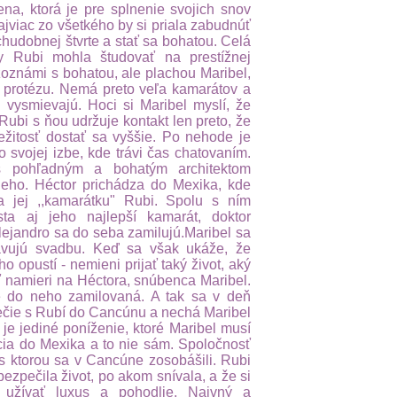
na, ktorá je pre splnenie svojich snov
jviac zo všetkého by si priala zabudnúť
chudobnej štvrte a stať sa bohatou. Celá
by Rubi mohla študovať na prestížnej
zoznámi s bohatou, ale plachou Maribel,
ú protézu. Nemá preto veľa kamarátov a
 vysmievajú. Hoci si Maribel myslí, že
 Rubi s ňou udržuje kontakt len preto, že
ežitosť dostať sa vyššie. Po nehode je
o svojej izbe, kde trávi čas chatovaním.
 pohľadným a bohatým architektom
eho. Héctor prichádza do Mexika, kde
 jej ,,kamarátku" Rubi. Spolu s ním
ta aj jeho najlepší kamarát, doktor
ejandro sa do seba zamilujú.Maribel sa
avujú svadbu. Keď sa však ukáže, že
o opustí - nemieni prijať taký život, aký
ť namieri na Héctora, snúbenca Maribel.
e do neho zamilovaná. A tak sa v deň
ečie s Rubí do Cancúnu a nechá Maribel
 je jediné poníženie, ktoré Maribel musí
cia do Mexika a to nie sám. Spoločnosť
s ktorou sa v Cancúne zosobášili. Rubi
ezpečila život, po akom snívala, a že si
užívať luxus a pohodlie. Naivný a