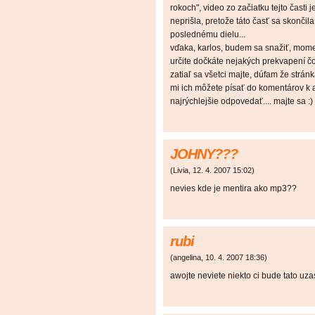
rokoch", video zo začiatku tejto časti je
neprišla, pretože táto časť sa skončil
poslednému dielu...
vďaka, karlos, budem sa snažiť, mome
určite dočkáte nejakých prekvapení čo s
zatiaľ sa všetci majte, dúfam že strán
mi ich môžete písať do komentárov k a
najrýchlejšie odpovedať.... majte sa :)
JOHNY???
(
Livia
,
12. 4. 2007
15:02
)
nevies kde je mentira ako mp3??
rubi
(
angelina
,
10. 4. 2007
18:36
)
awojte neviete niekto ci bude tato uz