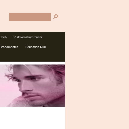
ríbeh
V slovenskom znení
 Bracamontes
Sebastian Rulli