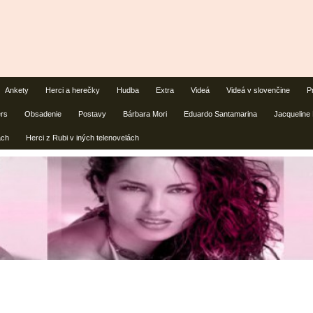
Ankety
Herci a herečky
Hudba
Extra
Videá
Videá v slovenčine
P
ers
Obsadenie
Postavy
Bárbara Mori
Eduardo Santamarina
Jacqueline
ách
Herci z Rubi v iných telenovelách