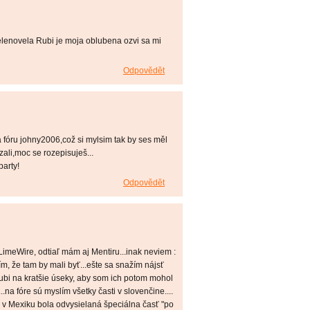
elenovela Rubi je moja oblubena ozvi sa mi
Odpovědět
y na fóru johny2006,což si mylsim tak by ses měl
zali,moc se rozepisuješ...
party!
Odpovědět
LimeWire, odtiaľ mám aj Mentiru...inak neviem :
ím, že tam by mali byť...ešte sa snažím nájsť
ubi na kratšie úseky, aby som ich potom mohol
.na fóre sú myslím všetky časti v slovenčine....
 v Mexiku bola odvysielaná špeciálna časť "po