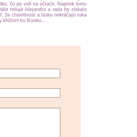
tko, čo jej vidí na očiach. Napriek tomu
stále miluje Alejandra a rada by získala
, že chamtivosť a láska nekráčajú ruka
 kľúčom ku šťastiu... .