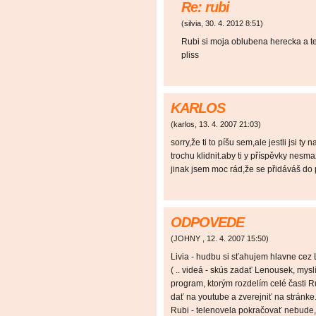
Re: rubi
(
silvia
,
30. 4. 2012
8:51
)
Rubi si moja oblubena herecka a t
pliss
KARLOS
(
karlos
,
13. 4. 2007
21:03
)
sorry,že ti to píšu sem,ale jestli jsi t
trochu klidnit.aby ti y příspěvky nesma
jinak jsem moc rád,že se přidáváš do 
ODPOVEDE
(
JOHNY
,
12. 4. 2007
15:50
)
Livia - hudbu si sťahujem hlavne cez 
( .. videá - skús zadať Lenousek, mysl
program, ktorým rozdelím celé časti R
dať na youtube a zverejniť na stránke..
Rubi - telenovela pokračovať nebude,