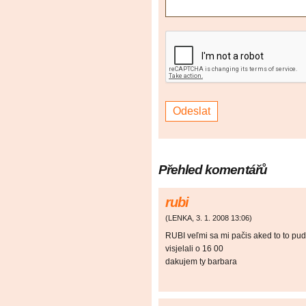
Přehled komentářů
rubi
(
LENKA
,
3. 1. 2008
13:06
)
RUBI veľmi sa mi pačis aked to to pud
visjelali o 16 00
dakujem ty barbara