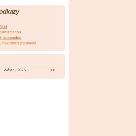
 odkazy
.Mori
E.Santamarinu
J.Bracamnotes
 mexických telenoviel
květen / 2026
>>