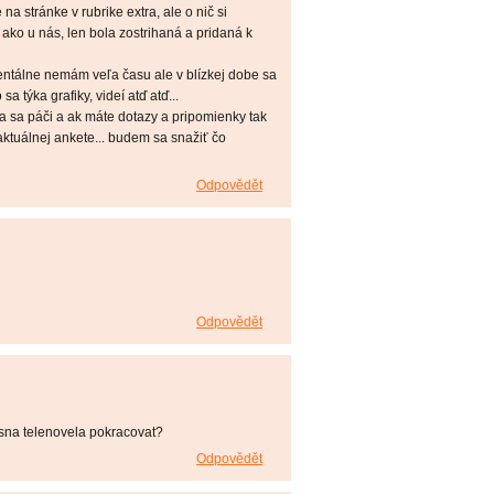
 na stránke v rubrike extra, ale o nič si
a ako u nás, len bola zostrihaná a pridaná k
ntálne nemám veľa času ale v blízkej dobe sa
a týka grafiky, videí atď atď...
ka sa páči a ak máte dotazy a pripomienky tak
ktuálnej ankete... budem sa snažiť čo
Odpovědět
Odpovědět
asna telenovela pokracovat?
Odpovědět