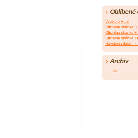
Oblíbené
Všetko o Rubi
Oficiálna stránka B
Oficiálna stránka 
Oficiálna stránka 
Najväčšia databáza
Archiv
<<