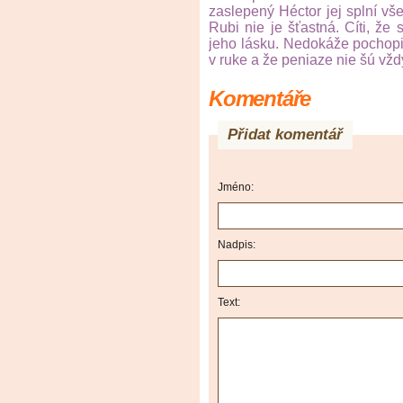
zaslepený Héctor jej splní vše
Rubi nie je šťastná. Cíti, že 
jeho lásku. Nedokáže pochopiť
v ruke a že peniaze nie šú vždy
Komentáře
Přidat komentář
Jméno:
Nadpis:
Text: