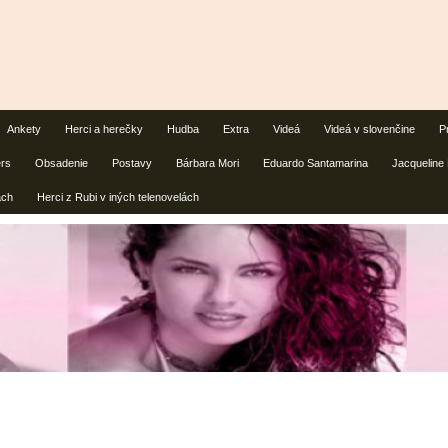
Ankety
Herci a herečky
Hudba
Extra
Videá
Videá v slovenčine
P
ers
Obsadenie
Postavy
Bárbara Mori
Eduardo Santamarina
Jacqueline
ách
Herci z Rubi v iných telenovelách