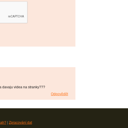
sa davaju videa na stranky???
Odpovědět
sah?
|
Zpracování dat