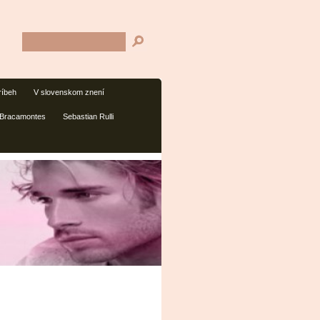
ríbeh
V slovenskom znení
 Bracamontes
Sebastian Rulli