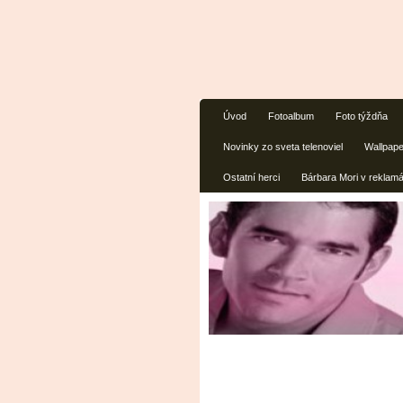
Úvod
Fotoalbum
Foto týždňa
Novinky zo sveta telenoviel
Wallpap
Ostatní herci
Bárbara Mori v reklam