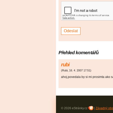
Přehled komentářů
rubi
(
Rubi
,
16. 4. 2007
17:51
)
ahoj,povedala by si mi prosimta ako 
© 2026 eStránky.cz
|
Závadný ob