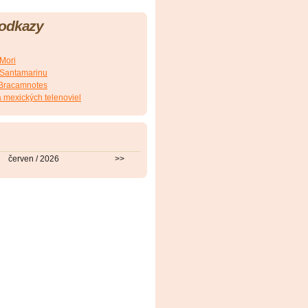
 odkazy
.Mori
E.Santamarinu
J.Bracamnotes
 mexických telenoviel
červen / 2026
>>