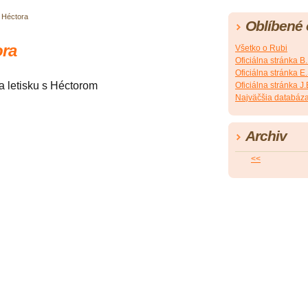
 Héctora
Oblíbené
ora
Všetko o Rubi
Oficiálna stránka B
Oficiálna stránka 
na letisku s Héctorom
Oficiálna stránka 
Najväčšia databáza
Archiv
<<